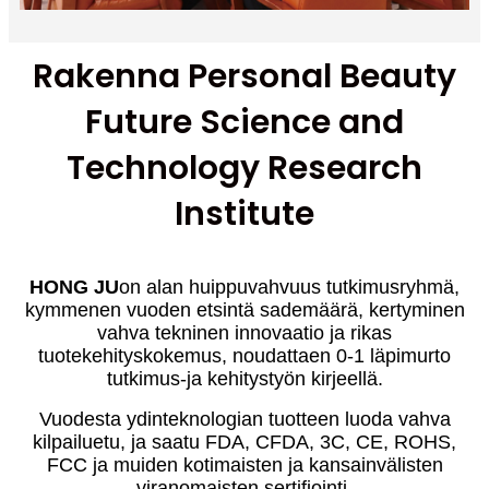
Rakenna Personal Beauty
Future Science and
Technology Research
Institute
HONG JU
on alan huippuvahvuus tutkimusryhmä,
kymmenen vuoden etsintä sademäärä, kertyminen
vahva tekninen innovaatio ja rikas
tuotekehityskokemus, noudattaen 0-1 läpimurto
tutkimus-ja kehitystyön kirjeellä.
Vuodesta ydinteknologian tuotteen luoda vahva
kilpailuetu, ja saatu FDA, CFDA, 3C, CE, ROHS,
FCC ja muiden kotimaisten ja kansainvälisten
viranomaisten sertifiointi.