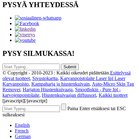
PYSYÄ YHTEYDESSÄ
PYSY SILMUKASSA!
© Copyright - 2010-2023 : Kaikki oikeudet pidätetään.
Esittelyssä
olevat tuotteet
,
Sivustokartta
,
Karvanpoistolaite Laser Ipl Laser
Karvanpoisto
,
Kampaharja ja hiustenkuivain
,
Auto-Micro Skin Tag
Remover
,
Harjaton Hiustenkuivaaja
,
Smoothskin - Pure Ipl -
karvojenpoistolaite
,
Hiustenkuivaajan diffuusori
,
Kaikki tuotteet
[javascript]
[/javascript]
Paina Enter etsiäksesi tai ESC
sulkeaksesi
English
French
German