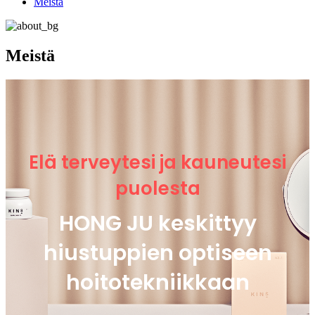
Meistä
Meistä
Elä terveytesi ja kauneutesi
puolesta
HONG JU keskittyy
hiustuppien optiseen
hoitotekniikkaan