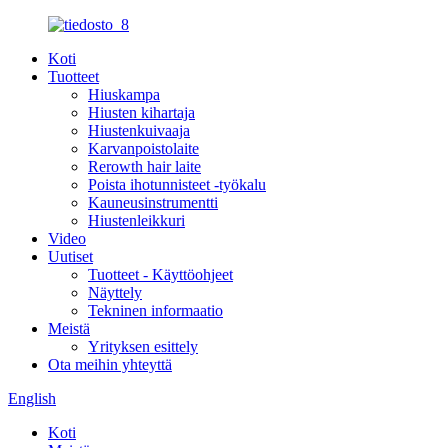
Koti
Tuotteet
Hiuskampa
Hiusten kihartaja
Hiustenkuivaaja
Karvanpoistolaite
Rerowth hair laite
Poista ihotunnisteet -työkalu
Kauneusinstrumentti
Hiustenleikkuri
Video
Uutiset
Tuotteet - Käyttöohjeet
Näyttely
Tekninen informaatio
Meistä
Yrityksen esittely
Ota meihin yhteyttä
English
Koti