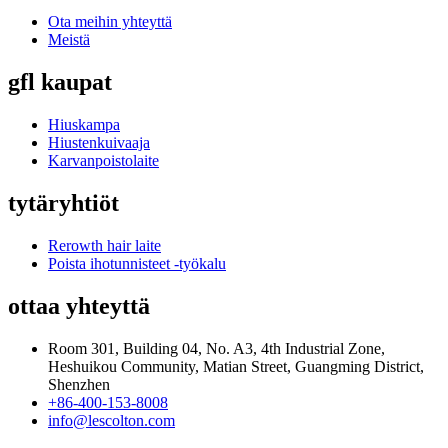
Ota meihin yhteyttä
Meistä
gfl kaupat
Hiuskampa
Hiustenkuivaaja
Karvanpoistolaite
tytäryhtiöt
Rerowth hair laite
Poista ihotunnisteet -työkalu
ottaa yhteyttä
Room 301, Building 04, No. A3, 4th Industrial Zone,
Heshuikou Community, Matian Street, Guangming District,
Shenzhen
+86-400-153-8008
info@lescolton.com