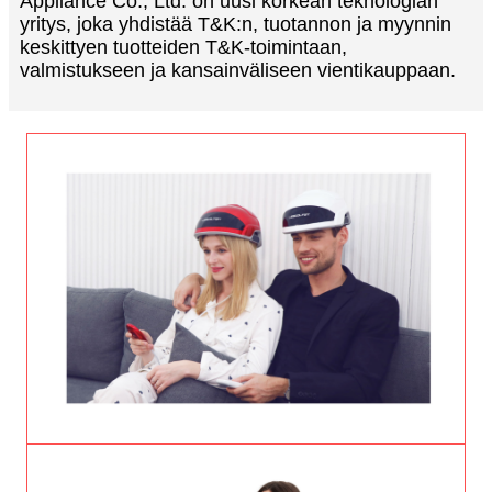
Appliance Co., Ltd. on uusi korkean teknologian
yritys, joka yhdistää T&K:n, tuotannon ja myynnin
keskittyen tuotteiden T&K-toimintaan,
valmistukseen ja kansainväliseen vientikauppaan.