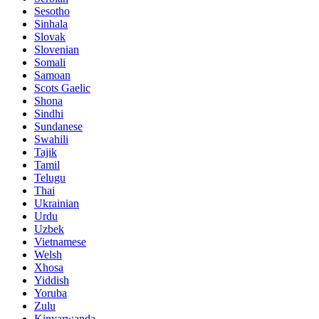
Sesotho
Sinhala
Slovak
Slovenian
Somali
Samoan
Scots Gaelic
Shona
Sindhi
Sundanese
Swahili
Tajik
Tamil
Telugu
Thai
Ukrainian
Urdu
Uzbek
Vietnamese
Welsh
Xhosa
Yiddish
Yoruba
Zulu
Kinyarwanda